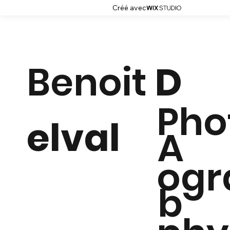
Créé avec
Benoit
D
Pho
elval
A
ogr
b